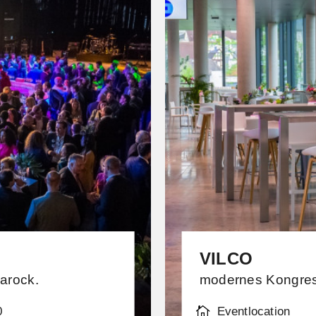
VILCO
arock.
modernes Kongress
0
Eventlocation