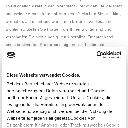
Eventlocation direkt in der Innenstadt? Benötigen Sie viel Platz
und welche Atmosphäre soll herrschen? Machen Sie sich klar,
worauf es ankommt und was Ihnen bei der Eventlocation
wichtig ist. Stellen Sie Fragen, die Ihnen wichtig sind und
verschaffen Sie sich einen guten Überblick. Entsprechend
eines bestimmten Programms eignen sich bestimmte
Eventlocations besser als andere und Event-Dienstleister, die
Sie mit professioneller Eventtechnik und Event-Catering
unterstützen, können rechtzeitig angefragt werden. Die
Diese Webseite verwendet Cookies.
Organisation Ihrer Tagung in Frankfurt ist das A & O – deshalb
stehen wir von Eventlocations Frankfurt bei allen Schritten an
Bei dem Besuch dieser Webseite werden
personenbezogene Daten verarbeitet und Cookies
Ihrer Seite.
aufIhrem Endgerät gespeichert. Unsere Cookies, die
zwingend für die Bereitstellung derFunktionen der
Webseite notwendig sind, werden bei der Nutzung der
Webseite auf jeden Fall gesetzt.Cookies von
Drittanbietern für Analyse- oder Trackingzwecke (Google