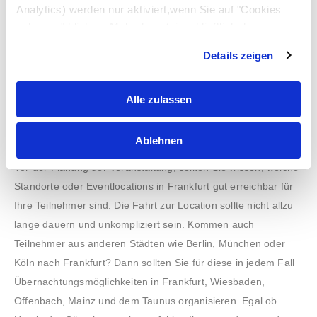
Analytics) werden nur aktiviert,wenn Sie auf "Cookies
zulassen" klicken. Mehr dazu (einschließlich der
Möglichkeit,die Einwilligungserklärung zu widerrufen)
Details zeigen
erfahren Sie in unserer
Datenschutzerklärung
—
Impressum
.
Alle zulassen
4) Woher kommen Ihre Teilnehmer?
Ablehnen
Vor der Planung der Veranstaltung, sollten Sie wissen, welche
Standorte oder Eventlocations in Frankfurt gut erreichbar für
Ihre Teilnehmer sind. Die Fahrt zur Location sollte nicht allzu
lange dauern und unkompliziert sein. Kommen auch
Teilnehmer aus anderen Städten wie Berlin, München oder
Köln nach Frankfurt? Dann sollten Sie für diese in jedem Fall
Übernachtungsmöglichkeiten in Frankfurt, Wiesbaden,
Offenbach, Mainz und dem Taunus organisieren. Egal ob