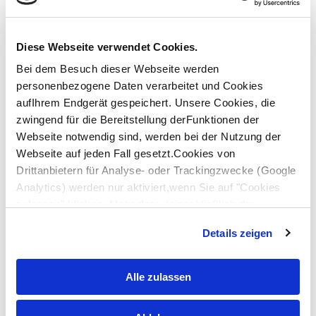
E-Mail*
Telefon
Diese Webseite verwendet Cookies.
Bei dem Besuch dieser Webseite werden
Nachricht
personenbezogene Daten verarbeitet und Cookies
aufIhrem Endgerät gespeichert. Unsere Cookies, die
zwingend für die Bereitstellung derFunktionen der
Webseite notwendig sind, werden bei der Nutzung der
Webseite auf jeden Fall gesetzt.Cookies von
Drittanbietern für Analyse- oder Trackingzwecke (Google
Analytics) werden nur aktiviert,wenn Sie auf "Cookies
zulassen" klicken. Mehr dazu (einschließlich der
Möglichkeit,die Einwilligungserklärung zu widerrufen)
Details zeigen
Nutzungsbedingungen*
erfahren Sie in unserer
Datenschutzerklärung
—
Ich habe die Datenschutzerklärung gelesen.
Impressum
.
Alle zulassen