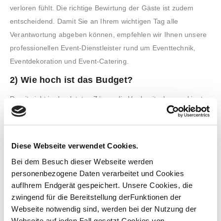
verloren fühlt. Die richtige Bewirtung der Gäste ist zudem
entscheidend. Damit Sie an Ihrem wichtigen Tag alle
Verantwortung abgeben können, empfehlen wir Ihnen unsere
professionellen Event-Dienstleister rund um Eventtechnik,
Eventdekoration und Event-Catering.
2) Wie hoch ist das Budget?
Damit nicht in den letzten Zügen die Hochzeitsplanung kippt,
sollte das Budget bereits zu Anfang festgelegt werden. Das
Budgetlimit hilft Ihnen bei der Auswahl einer passenden
Eventlocation und Event-Dienstleistern aus den Bereichen
Diese Webseite verwendet Cookies.
Eventtechnik, Event-Catering und Eventdekoration, die sich in
Bei dem Besuch dieser Webseite werden
Ihrem Kostenrahmen bewegen.
personenbezogene Daten verarbeitet und Cookies
3) Wo und wie soll gefeiert werden?
aufIhrem Endgerät gespeichert. Unsere Cookies, die
zwingend für die Bereitstellung derFunktionen der
Wünschen Sie sich eine klassische Hochzeit oder lieber eine
Webseite notwendig sind, werden bei der Nutzung der
ganz außergewöhnliche Feier? Möglich ist alles! Sie sollten
Webseite auf jeden Fall gesetzt.Cookies von